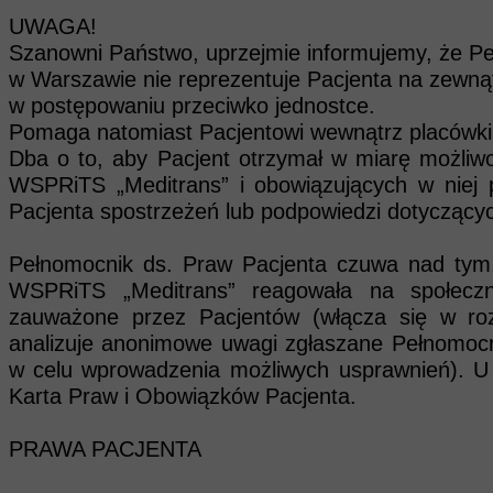
UWAGA!
Schematy podatkowe MDR
Szanowni Państwo, uprzejmie informujemy, że 
w Warszawie nie reprezentuje Pacjenta na zewnątr
Przeciwdziałanie korupcji
w postępowaniu przeciwko jednostce.
BIP
Pomaga natomiast Pacjentowi wewnątrz placówki
Dba o to, aby Pacjent otrzymał w miarę możliwo
RODO
WSPRiTS „Meditrans” i obowiązujących w niej 
Pacjenta spostrzeżeń lub podpowiedzi dotyczący
Sygnalista
Zadarzenia niepożądane
Pełnomocnik ds. Praw Pacjenta czuwa nad tym,
WSPRiTS „Meditrans” reagowała na społeczne
Polityka ochrony dzieci
zauważone przez Pacjentów (włącza się w roz
analizuje anonimowe uwagi zgłaszane Pełnomocni
BOM
w celu wprowadzenia możliwych usprawnień). U 
BOM 2026
Karta Praw i Obowiązków Pacjenta.
BOM 2025
PRAWA PACJENTA
Bezpieczne Mazowsze