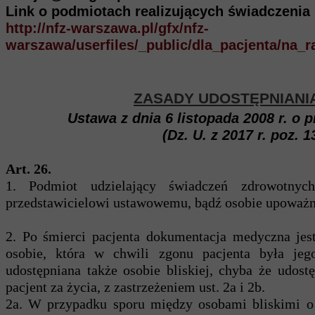
Link o podmiotach realizujących świadczenia
http://nfz-warszawa.pl/gfx/nfz-
warszawa/userfiles/_public/dla_pacjenta/na_r
ZASADY UDOSTĘPNIANI
Ustawa z dnia 6 listopada 2008 r. o 
(Dz. U. z 2017 r. poz. 1
Art. 26.
1. Podmiot udzielający świadczeń zdrowotnyc
przedstawicielowi ustawowemu, bądź osobie upoważni
2. Po śmierci pacjenta dokumentacja medyczna jest
osobie, która w chwili zgonu pacjenta była je
udostępniana także osobie bliskiej, chyba że udost
pacjent za życia, z zastrzeżeniem ust. 2a i 2b.
2a. W przypadku sporu między osobami bliskimi o 