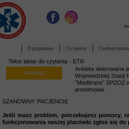
De
O pogotowiu
Co robimy
Centrum pras
Dyrekcja
Zabezpieczenie Imprez
Aktualności
Tekst łatwy do czytania - ETR
Ankieta skierowana j
Oddziały
Transport medyczny
Bank zdjęć
Ankieta
Wojewódzkiej Stacji
Schemat organizacyjny
Usługi Techniczne
Materiały Video
"Meditrans" SPZOZ
anonimowa.
Historia
Szkoła Ratownictwa
Na Sygnale
SZANOWNY PACJENCIE
Polityka jakości
E-learning
Kontakt
Jeśli masz problem, potrzebujesz pomocy, r
Nagrody i wyróżnienia
Sala_konferencyjna
funkcjonowania naszej placówki zgłoś się do
ISO