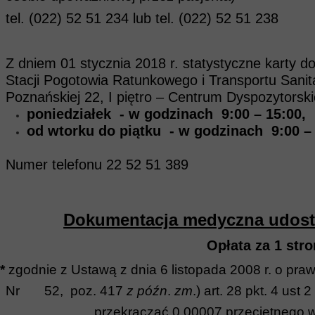
tel. (022) 52 51 234 lub tel. (022) 52 51 238
Z dniem 01 stycznia 2018 r. statystyczne karty 
Stacji Pogotowia Ratunkowego i Transportu Sani
Poznańskiej 22, I piętro – Centrum Dyspozytorsk
poniedziałek - w godzinach 9:00 – 15:00,
od wtorku do piątku - w godzinach 9:00 – 
Numer telefonu 22 52 51 389
Dokumentacja medyczna udostęp
Opłata za 1 stro
*
zgodnie z Ustawą z dnia 6 listopada 2008 r. o pra
Nr 52, poz. 417
z późn
.
zm
.) art. 28 pkt. 4 us
przekraczać 0,00007 przeciętnego 