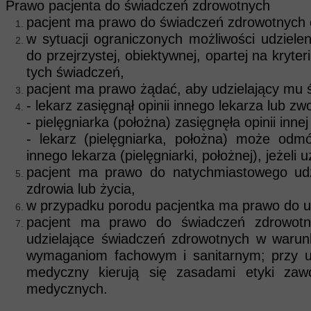
Prawo pacjenta do świadczeń zdrowotnych
Koronawirus
pacjent ma prawo do świadczeń zdrowotnych
w sytuacji ograniczonych możliwości udziel
do przejrzystej, obiektywnej, opartej na kryt
tych świadczeń,
pacjent ma prawo żądać, aby udzielający mu
- lekarz zasięgnął opinii innego lekarza lub zw
- pielęgniarka (położna) zasięgnęła opinii innej
- lekarz (pielęgniarka, położna) może odmó
innego lekarza (pielęgniarki, położnej), jeżeli
pacjent ma prawo do natychmiastowego udz
zdrowia lub życia,
w przypadku porodu pacjentka ma prawo do 
pacjent ma prawo do świadczeń zdrowotny
udzielające świadczeń zdrowotnych w waru
wymaganiom fachowym i sanitarnym; przy u
medyczny kierują się zasadami etyki za
medycznych.