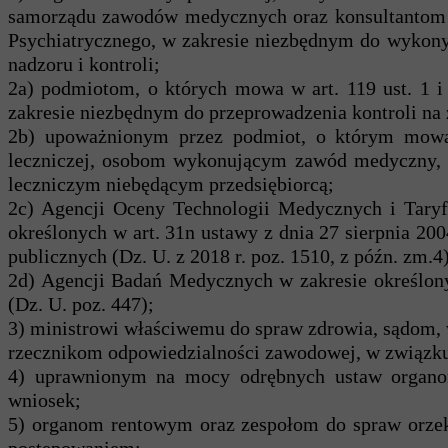
samorządu zawodów medycznych oraz konsultantom w
Psychiatrycznego, w zakresie niezbędnym do w
nadzoru i kontroli;
2a) podmiotom, o których mowa w art. 119 ust. 1 i 
zakresie niezbędnym do przeprowadzenia kontroli na 
2b) upoważnionym przez podmiot, o którym mowa 
leczniczej, osobom wykonującym zawód medyczny,
leczniczym niebędącym przedsiębiorcą;
2c) Agencji Oceny Technologii Medycznych i Taryf
określonych w art. 31n ustawy z dnia 27 sierpnia 20
publicznych (Dz. U. z 2018 r. poz. 1510, z późn. zm.4)
2d) Agencji Badań Medycznych w zakresie określon
(Dz. U. poz. 447);
3) ministrowi właściwemu do spraw zdrowia, sądom,
rzecznikom odpowiedzialności zawodowej, w związ
4) uprawnionym na mocy odrębnych ustaw organom 
wniosek;
5) organom rentowym oraz zespołom do spraw orzek