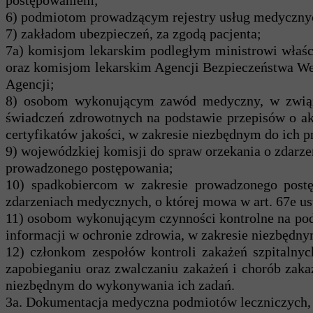
postępowaniem;
6) podmiotom prowadzącym rejestry usług medycznyc
7) zakładom ubezpieczeń, za zgodą pacjenta;
7a) komisjom lekarskim podległym ministrowi wła
oraz komisjom lekarskim Agencji Bezpieczeństwa W
Agencji;
8) osobom wykonującym zawód medyczny, w związk
świadczeń zdrowotnych na podstawie przepisów o ak
certyfikatów jakości, w zakresie niezbędnym do ich 
9) wojewódzkiej komisji do spraw orzekania o zdarz
prowadzonego postępowania;
10) spadkobiercom w zakresie prowadzonego po
zdarzeniach medycznych, o której mowa w art. 67e ust
11) osobom wykonującym czynności kontrolne na podst
informacji w ochronie zdrowia, w zakresie niezbędny
12) członkom zespołów kontroli zakażeń szpitalnyc
zapobieganiu oraz zwalczaniu zakażeń i chorób zak
niezbędnym do wykonywania ich zadań.
3a. Dokumentacja medyczna podmiotów leczniczych, o 