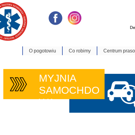
De
O pogotowiu
Co robimy
Centrum pras
Dyrekcja
Zabezpieczenie Imprez
Aktualności
Oddziały
Transport medyczny
Bank zdjęć
MYJNIA
Schemat organizacyjny
Usługi Techniczne
Materiały Video
SAMOCHDO
Szkoła Ratownictwa
Historia
Na Sygnale
WA
E-learning
Polityka jakości
Kontakt
Sala_konferencyjna
Nagrody i wyróżnienia
ISO