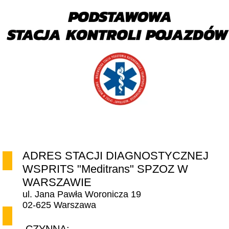
Schematy podatkowe MDR
Przeciwdziałanie korupcji
BIP
RODO
Sygnalista
Zadarzenia niepożądane
Polityka ochrony dzieci
ADRES STACJI DIAGNOSTYCZNEJ
BOM
WSPRITS "Meditrans" SPZOZ W
WARSZAWIE
BOM 2026
ul. Jana Pawła Woronicza 19
BOM 2025
02-625 Warszawa
Bezpieczne Mazowsze