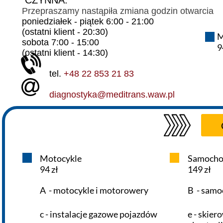
CZYNNA:
Przepraszamy nastąpiła zmiana godzin otwarcia
Koronawirus
poniedziałek - piątek 6:00 - 21:00
(ostatni klient - 20:30)
M
sobota 7:00 - 15:00
9
(ostatni klient - 14:30)
tel.
+48 22 853 21 83
diagnostyka@meditrans.waw.pl
Motocykle
Samocho
94 zł
149 zł
A - motocykle i motorowery
B - samo
c - instalacje gazowe pojazdów
e - skie