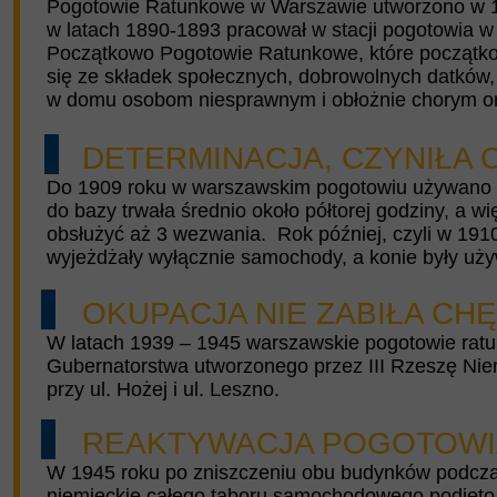
Pogotowie Ratunkowe w Warszawie utworzono w 189
w latach 1890-1893 pracował w stacji pogotowia w 
Początkowo Pogotowie Ratunkowe, które początk
się ze składek społecznych, dobrowolnych datków, 
w domu osobom niesprawnym i obłożnie chorym oraz
DETERMINACJA, CZYNIŁA 
Do 1909 roku w warszawskim pogotowiu używano wy
do bazy trwała średnio około półtorej godziny, a 
obsłużyć aż 3 wezwania. Rok później, czyli w 1910
wyjeżdżały wyłącznie samochody, a konie były uż
OKUPACJA NIE ZABIŁA CHĘ
W latach 1939 – 1945 warszawskie pogotowie rat
Gubernatorstwa utworzonego przez III Rzeszę Nie
przy ul. Hożej i ul. Leszno.
REAKTYWACJA POGOTOWIA 
W 1945 roku po zniszczeniu obu budynków podcza
niemieckie całego taboru samochodowego podjęt