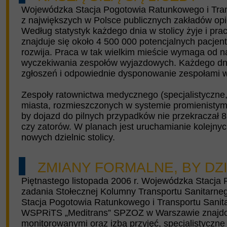
Wojewódzka Stacja Pogotowia Ratunkowego i Tran
z największych w Polsce publicznych zakładów opie
Według statystyk każdego dnia w stolicy żyje i pra
znajduje się około 4 500 000 potencjalnych pacjen
rozwija. Praca w tak wielkim mieście wymaga od na
wyczekiwania zespołów wyjazdowych. Każdego dni
zgłoszeń i odpowiednie dysponowanie zespołami 
Zespoły ratownictwa medycznego (specjalistyczn
miasta, rozmieszczonych w systemie promienistym
by dojazd do pilnych przypadków nie przekraczał 
czy zatorów. W planach jest uruchamianie kolejny
nowych dzielnic stolicy.
ZMIANY FORMALNE, BY DZI
Piętnastego listopada 2006 r. Wojewódzka Stacja 
zadania Stołecznej Kolumny Transportu Sanitarne
Stacja Pogotowia Ratunkowego i Transportu Sanita
WSPRiTS „Meditrans” SPZOZ w Warszawie znajdował
monitorowanymi oraz izbą przyjęć, specjalistyczne 