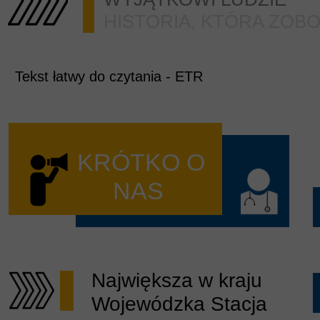
HISTORIA, KTÓRA ZOB
Schematy podatkowe MDR
Przeciwdziałanie korupcji
Tekst łatwy do czytania - ETR
BIP
RODO
Sygnalista
KRÓTKO O
Zadarzenia niepożądane
NAS
Polityka ochrony dzieci
BOM
BOM 2026
Największa w kraju
BOM 2025
Wojewódzka Stacja
Bezpieczne Mazowsze