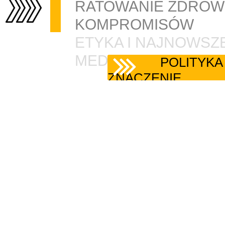
RATOWANIE ZDROWIA
Schematy podatkowe MDR
KOMPROMISÓW
Przeciwdziałanie korupcji
ETYKA I NAJNOWSZ
MEDYCZNE
BIP
POLITYKA
ZNACZENIE
RODO
Sygnalista
Zadarzenia niepożądane
Polityka ochrony dzieci
BOM
BOM 2026
BOM 2025
Bezpieczne Mazowsze