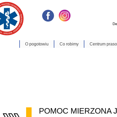
De
O pogotowiu
Co robimy
Centrum pras
Dyrekcja
Zabezpieczenie Imprez
Aktualności
Oddziały
Transport medyczny
Bank zdjęć
Schemat organizacyjny
Usługi Techniczne
Materiały Video
Historia
Szkoła Ratownictwa
Na Sygnale
Polityka jakości
E-learning
Kontakt
Nagrody i wyróżnienia
Sala_konferencyjna
POMOC MIERZONA 
ISO