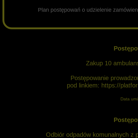
Plan postępowań o udzielenie zamówieni
Schematy podatkowe MDR
Przeciwdziałanie korupcji
BIP
RODO
Postępo
Sygnalista
Zakup 10 ambulan
Zadarzenia niepożądane
Postępowanie prowadzon
Polityka ochrony dzieci
pod linkiem:
https://plat
BOM
Data umi
BOM 2026
Postępo
BOM 2025
Bezpieczne Mazowsze
Odbiór odpadów komunalnych z 