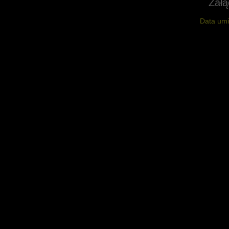
Załą
Data umi