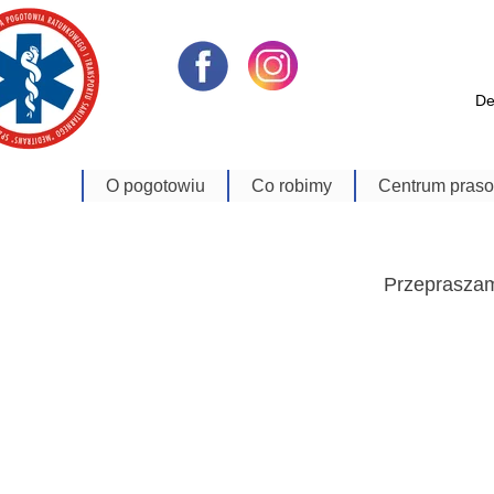
De
O pogotowiu
Co robimy
Centrum pras
Dyrekcja
Zabezpieczenie Imprez
Aktualności
Oddziały
Transport medyczny
Bank zdjęć
Przepraszam
Schemat organizacyjny
Usługi Techniczne
Materiały Video
Historia
Szkoła Ratownictwa
Na Sygnale
Polityka jakości
E-learning
Kontakt
Nagrody i wyróżnienia
Sala_konferencyjna
ISO